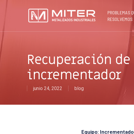
Skip
to
PROBLEMAS Q
main
RESOLVEMOS
content
Recuperación de 
incrementador
junio 24, 2022
blog
Equipo: Incrementador