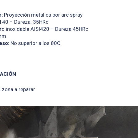
n:
Proyección metalica por arc spray
140 – Dureza: 35HRc
o inoxidable AISI420 – Dureza 45HRc
mm
eso:
No superior a los 80C
RACIÓN
 zona a reparar